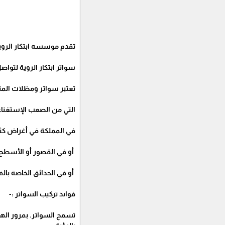
تقدم موسسه ابتكار الروي
سواتر ابتكار الروية لتواصل 53217053
تعتبر سواتر ومظلات المن
التي من الصعب الإستغناء
في المملكة في أغراض كثي
أو في القصور أو الأسطح 
أو في الحدائق الخاصة بالفلل. 17053
فواىد تركيب السواتر :-
تسمح السواتر. بمرور اله